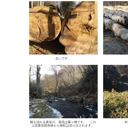
太いです。
横を流れる東俣川。源流は霧ヶ峰です。 この
木
上流東俣国有林から御柱は切り出されます。