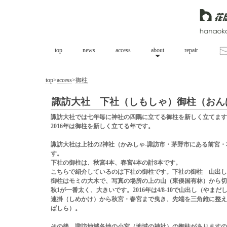
top
news
access
about
repair
top
>
access
>
御柱
諏訪大社 下社（しもしゃ）御柱（おん
諏訪大社では七年毎に神社の四隅に立てる御柱を新しく立てます
2016年は御柱を新しく立てる年です。
諏訪大社は上社の2神社（かみしゃ-諏訪市・茅野市にある前宮
す。
下社の御柱は、秋宮4本、春宮4本の計8本です。
こちらで紹介しているのは下社の御柱です。下社の御柱 山出し
御柱はモミの大木で、写真の場所の上の山（東俣国有林）から切
秋1が一番太く、大きいです。2016年は4/8-10で山出し（や
連掛（しめかけ）から秋宮・春宮まで曳き、先端を三角錐に整え
ばしら）。
その後、諏訪地域各地の小宮（地域の神社）の御柱がありますの