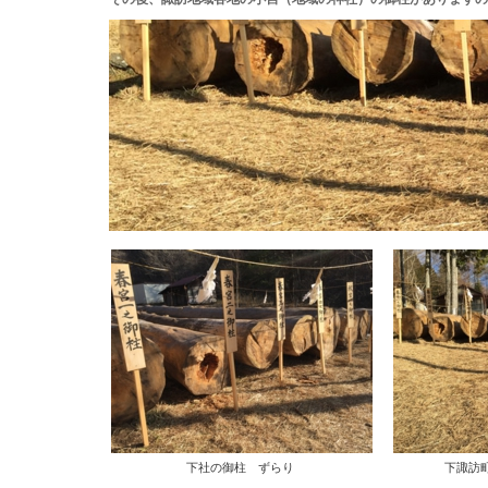
下社の御柱 ずらり
下諏訪