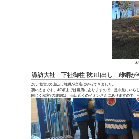
木
諏訪大社 下社御柱 秋3山出し 雌綱
2/7、秋宮3の山出し雌綱が当店にやってきました。
凄い太さです。4/7頃までは当店にありますので、是非見にいら
同じく秋宮3の雄綱は、当店近くのイオンさんにありますので、